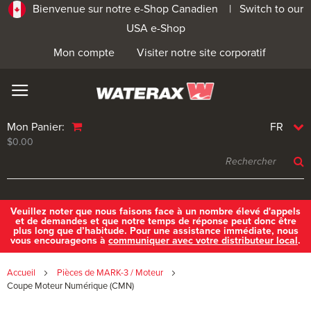
Bienvenue sur notre e-Shop Canadien |
Switch to our
USA e-Shop
Mon compte
Visiter notre site corporatif
Mon Panier:
FR
$0.00
Veuillez noter que nous faisons face à un nombre élevé d'appels
et de demandes et que notre temps de réponse peut donc être
plus long que d’habitude. Pour une assistance immédiate, nous
vous encourageons à
communiquer avec votre distributeur local
.
Accueil
Pièces de MARK-3 / Moteur
Coupe Moteur Numérique (CMN)