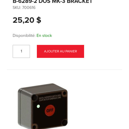
B-6289-2 DOS MK-3 BRACKET
SKU:
700616
25,20 $
Disponibilité:
En stock
AJOUTER AU PANIER