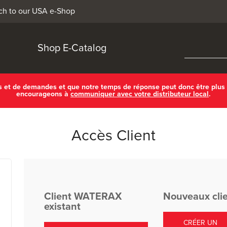
ch to our USA e-Shop
Shop E-Catalog
ls et de demandes et que notre temps de réponse peut donc être plus
encourageons à
communiquer avec votre distributeur local
.
Accès Client
Client WATERAX
Nouveaux cli
existant
CRÉER UN