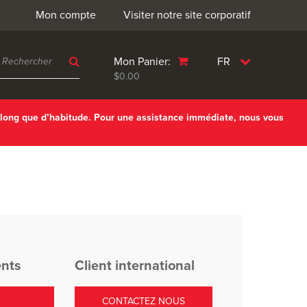
Mon compte
Visiter notre site corporatif
Mon Panier:
FR
$0.00
 long que d’habitude. Pour une assistance immédiate, nous vous
ents
Client international
CONTACTEZ NOUS