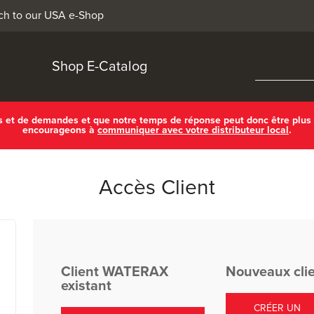
ch to our USA e-Shop
Shop E-Catalog
ls et de demandes et que notre temps de réponse peut donc être plus
encourageons à
communiquer avec votre distributeur local
.
Accès Client
Client WATERAX
Nouveaux cli
existant
CRÉER UN