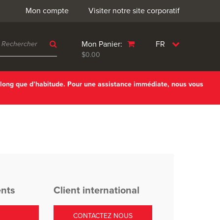
Mon compte
Visiter notre site corporatif
Mon Panier:
FR
$0.00
 long que d’habitude. Pour une assistance immédiate, nous vous
ents
Client international
CONTACTEZ NOUS