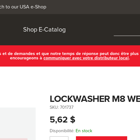
ch to our USA e-Shop
Shop E-Catalog
ls et de demandes et que notre temps de réponse peut donc être plus
encourageons à
communiquer avec votre distributeur local
.
LOCKWASHER M8 WE
SKU:
701737
5,62 $
Disponibilité:
En stock