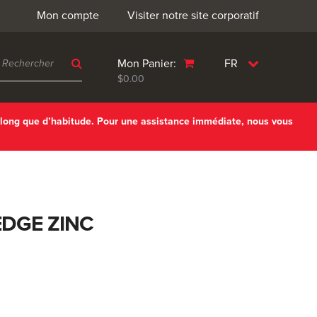
Mon compte
Visiter notre site corporatif
Mon Panier:
FR
$0.00
 long que d’habitude. Pour une assistance immédiate, nous vous
DGE ZINC