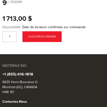
the
9
SKU:
702099
beginning
of
the
images
1 713,00 $
gallery
Disponibilité:
Date de livraison confirmée sur commande
AJOUTER AU PANIER
WATERAX INC.
+1 (855) 616-1818
6635 Henri-Bourassa O.
Montréal (QC), CANADA
H4R 1E1
Contactez-Nous