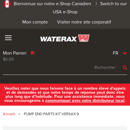
Bienvenue sur notre e-Shop Canadien |
Switch to our
USA e-Shop
Mon compte
Visiter notre site corporatif
Mon Panier:
FR
$0.00
Veuillez noter que nous faisons face à un nombre élevé d'appels
et de demandes et que notre temps de réponse peut donc être
plus long que d’habitude. Pour une assistance immédiate, nous
vous encourageons à
communiquer avec votre distributeur local
.
Accueil
PUMP END PARTS KIT VERSAX 9
Skip