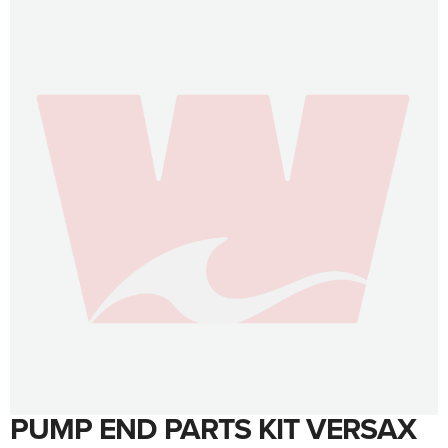
to
the
end
of
the
images
gallery
PUMP END PARTS KIT VERSAX
Skip
to