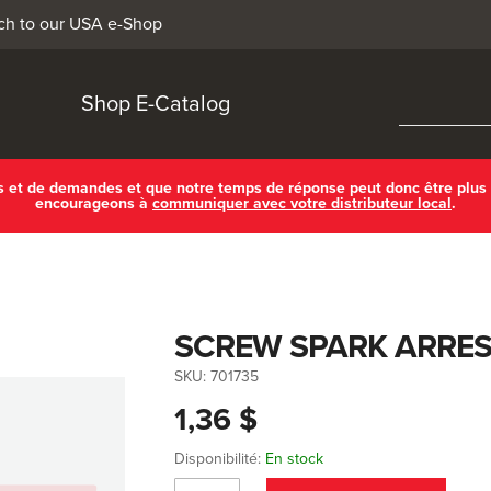
ch to our USA e-Shop
Shop E-Catalog
ls et de demandes et que notre temps de réponse peut donc être plus
encourageons à
communiquer avec votre distributeur local
.
SCREW SPARK ARRE
SKU:
701735
1,36 $
Disponibilité:
En stock