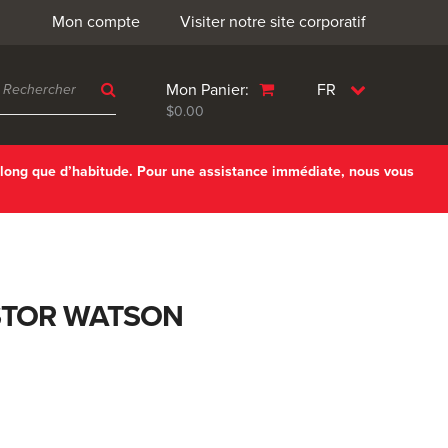
Mon compte
Visiter notre site corporatif
Mon Panier:
FR
$0.00
 long que d’habitude. Pour une assistance immédiate, nous vous
STOR WATSON